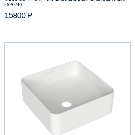
ESP0240
15800 ₽