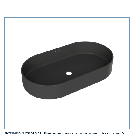
ЭСПИРАЛ/ESPIRAL, Раковина накладная, черный матовый