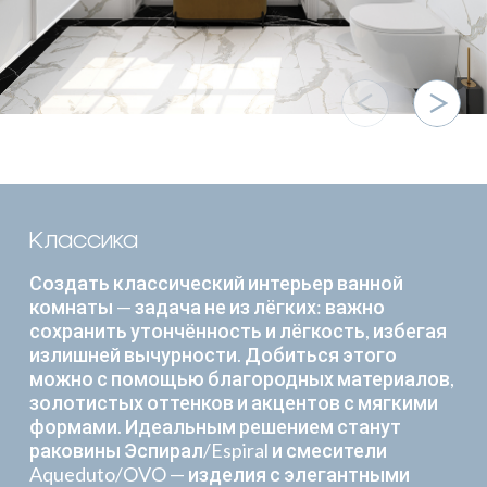
Классика
Создать классический интерьер ванной
комнаты — задача не из лёгких: важно
сохранить утончённость и лёгкость, избегая
излишней вычурности. Добиться этого
можно с помощью благородных материалов,
золотистых оттенков и акцентов с мягкими
формами. Идеальным решением станут
раковины Эспирал/Espiral и смесители
Aqueduto/OVO — изделия с элегантными