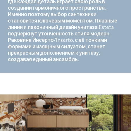
где каждая деталь играет свою роль в
создании гармоничного пространства.
Именно поэтому выбор сантехники
становится ключевым моментом. Плавные
линии и лаконичный дизайн унитаза Esteta
подчеркнут утонченность стиля модерн.
Раковина Инсерто/Inserto, с её тонкими
формами и изящным силуэтом, станет
прекрасным дополнением к унитазу,
создавая единый ансамбль.