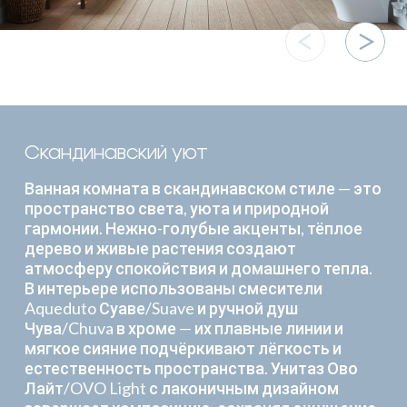
Скандинавский уют
Ванная комната в скандинавском стиле — это
пространство света, уюта и природной
гармонии. Нежно-голубые акценты, тёплое
дерево и живые растения создают
атмосферу спокойствия и домашнего тепла.
В интерьере использованы смесители
Aqueduto Суаве/Suave и ручной душ
Чува/Chuva в хроме — их плавные линии и
мягкое сияние подчёркивают лёгкость и
естественность пространства. Унитаз Ово
Лайт/OVO Light с лаконичным дизайном