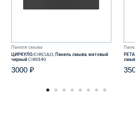
Панели смыва
Панели
ЦИРКУЛО/CIRCULO, Панель смыва, матовый
РЕТАНГ
черный CIR0140
смыва,
3000 ₽
3500