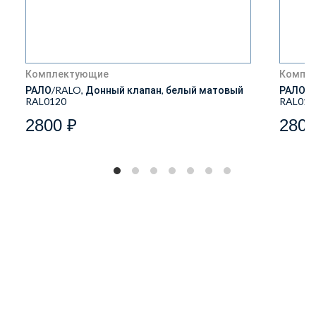
Комплектующие
Компл
РАЛО/RALO, Донный клапан, белый матовый
РАЛО/R
RAL0120
RAL013
2800 ₽
2800