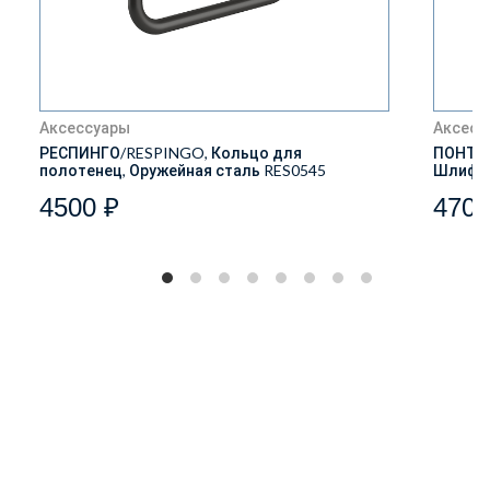
Аксессуары
Аксесс
РЕСПИНГО/RESPINGO, Кольцо для
ПОНТО/
полотенец, Оружейная сталь RES0545
Шлифов
4500 ₽
4700