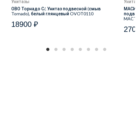
Унитазы
Унитаз
ОВО Торнадо С/, Унитаз подвесной (смыв
МАСИО 
Tornado), белый глянцевый OVOT0110
подвес
MACT2
18900 ₽
2700