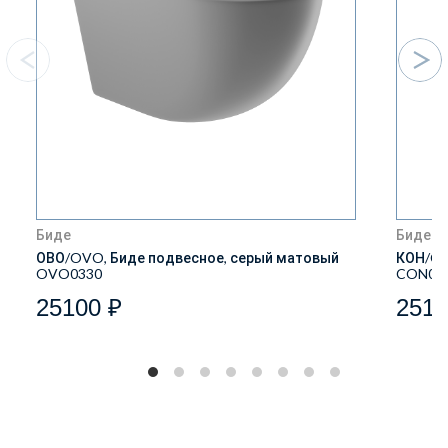
Биде
Биде
ОВО/OVO, Биде подвесное, серый матовый
КОН/CO
OVO0330
CON03
25100 ₽
2510