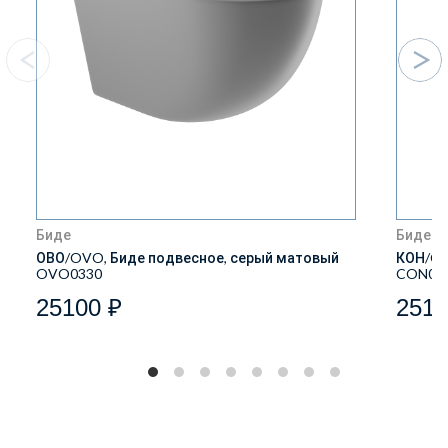
Биде
Биде
ОВО/OVO, Биде подвесное, серый матовый
КОН/CO
OVO0330
CON03
25100 ₽
2510