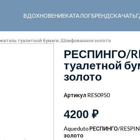
ВДОХНОВЕНИЕ
КАТАЛОГ
БРЕНД
СКАЧАТЬ
Г
атель туалетной бумаги, Шлифованное золото
РЕСПИНГО/RE
туалетной б
золото
Артикул RES0950
4200 ₽
Aqueduto РЕСПИНГО/RESPIN
золото