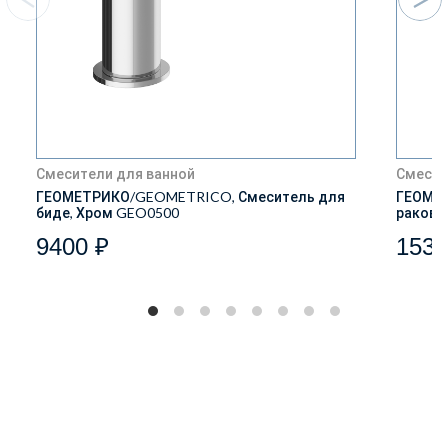
Смесители для ванной
Смесит
ГЕОМЕТРИКО/GEOMETRICO, Смеситель для
ГЕОМЕТ
биде, Хром GEO0500
ракови
9400 ₽
1539