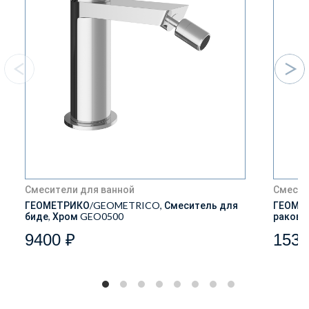
Смесители для ванной
Смесит
ГЕОМЕТРИКО/GEOMETRICO, Смеситель для
ГЕОМЕТ
биде, Хром GEO0500
ракови
9400 ₽
1539