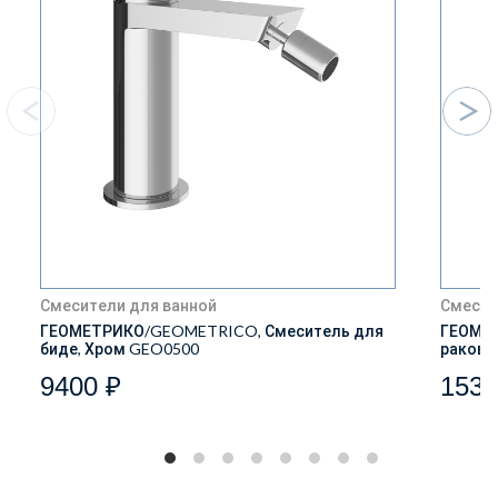
Смесители для ванной
Смесит
ГЕОМЕТРИКО/GEOMETRICO, Смеситель для
ГЕОМЕТ
биде, Хром GEO0500
ракови
9400 ₽
1539