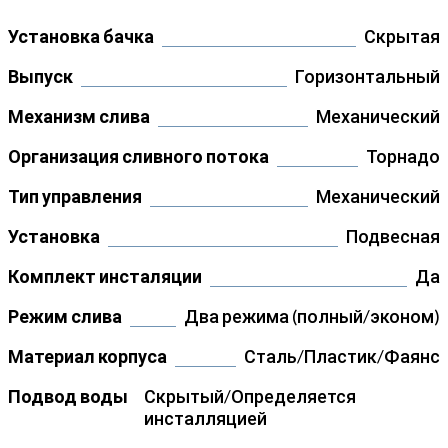
Установка бачка
Скрытая
Выпуск
Горизонтальный
Механизм слива
Механический
Организация сливного потока
Торнадо
Тип управления
Механический
Установка
Подвесная
Комплект инсталяции
Да
Режим слива
Два режима (полный/эконом)
Материал корпуса
Сталь/Пластик/Фаянс
Подвод воды
Скрытый/Определяется
инсталляцией