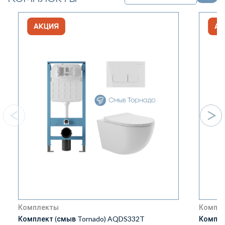
Комплекты
Компл
Комплект (смыв Tornado) AQDS332T
Компле