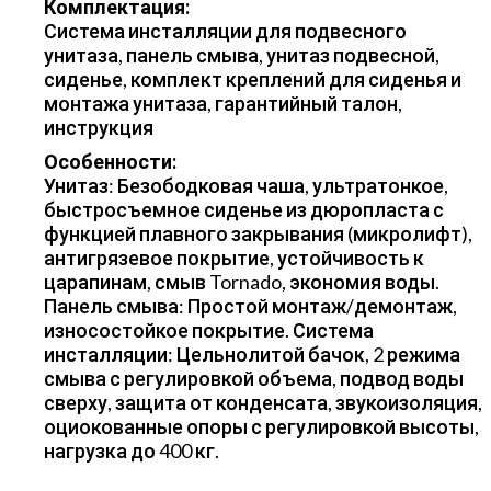
Комплектация:
Система инсталляции для подвесного
унитаза, панель смыва, унитаз подвесной,
сиденье, комплект креплений для сиденья и
монтажа унитаза, гарантийный талон,
инструкция
Особенности:
Унитаз: Безободковая чаша, ультратонкое,
быстросъемное сиденье из дюропласта с
функцией плавного закрывания (микролифт),
антигрязевое покрытие, устойчивость к
царапинам, смыв Tornado, экономия воды.
Панель смыва: Простой монтаж/демонтаж,
износостойкое покрытие. Система
инсталляции: Цельнолитой бачок, 2 режима
смыва с регулировкой объема, подвод воды
сверху, защита от конденсата, звукоизоляция,
оциокованные опоры с регулировкой высоты,
нагрузка до 400 кг.