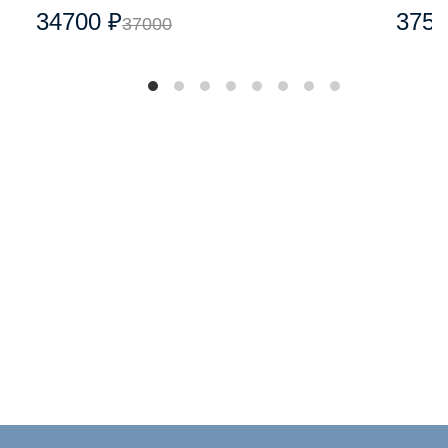
34700 ₽
3750
37000