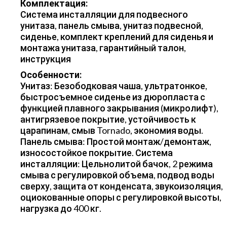
Комплектация:
Система инсталляции для подвесного
унитаза, панель смыва, унитаз подвесной,
сиденье, комплект креплений для сиденья и
монтажа унитаза, гарантийный талон,
инструкция
Особенности:
Унитаз: Безободковая чаша, ультратонкое,
быстросъемное сиденье из дюропласта с
функцией плавного закрывания (микролифт),
антигрязевое покрытие, устойчивость к
царапинам, смыв Tornado, экономия воды.
Панель смыва: Простой монтаж/демонтаж,
износостойкое покрытие. Система
инсталляции: Цельнолитой бачок, 2 режима
смыва с регулировкой объема, подвод воды
сверху, защита от конденсата, звукоизоляция,
оциокованные опоры с регулировкой высоты,
нагрузка до 400 кг.