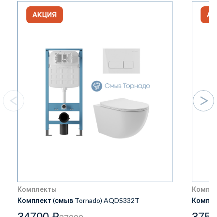
Комплекты
Компл
Комплект (смыв Tornado) AQDS332T
Компле
34700 ₽
3750