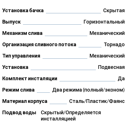
Установка бачка
Скрытая
Выпуск
Горизонтальный
Механизм слива
Механический
Организация сливного потока
Торнадо
Тип управления
Механический
Установка
Подвесная
Комплект инсталяции
Да
Режим слива
Два режима (полный/эконом)
Материал корпуса
Сталь/Пластик/Фаянс
Подвод воды
Скрытый/Определяется
инсталляцией