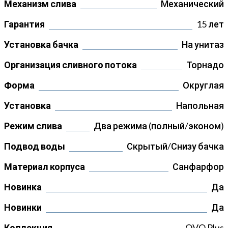
Механизм слива
Механический
Гарантия
15 лет
Установка бачка
На унитаз
Организация сливного потока
Торнадо
Форма
Округлая
Установка
Напольная
Режим слива
Два режима (полный/эконом)
Подвод воды
Скрытый/Снизу бачка
Материал корпуса
Санфарфор
Новинка
Да
Новинки
Да
Коллекция
OVO Plus