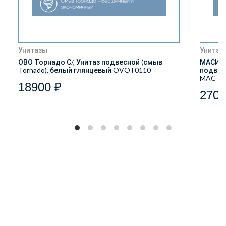
Унитазы
Унитаз
ОВО Торнадо С/, Унитаз подвесной (смыв
МАСИО 
Tornado), белый глянцевый OVOT0110
подвес
MACT2
18900 ₽
2700