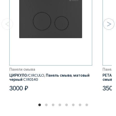
Панели смыва
Панели
ЦИРКУЛО/CIRCULO, Панель смыва, матовый
РЕТАНГ
черный CIR0140
смыва,
3000 ₽
3500