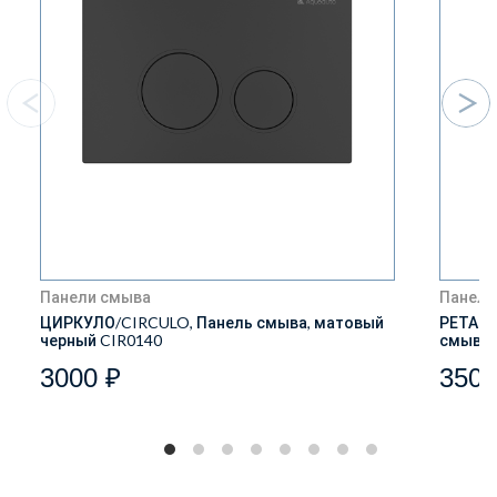
Панели смыва
Панели
ЦИРКУЛО/CIRCULO, Панель смыва, матовый
РЕТАНГ
черный CIR0140
смыва,
3000 ₽
3500