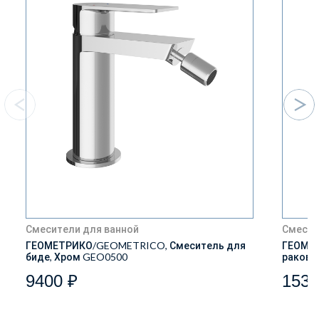
Смесители для ванной
Смесит
ГЕОМЕТРИКО/GEOMETRICO, Смеситель для
ГЕОМЕТ
биде, Хром GEO0500
ракови
9400 ₽
1539