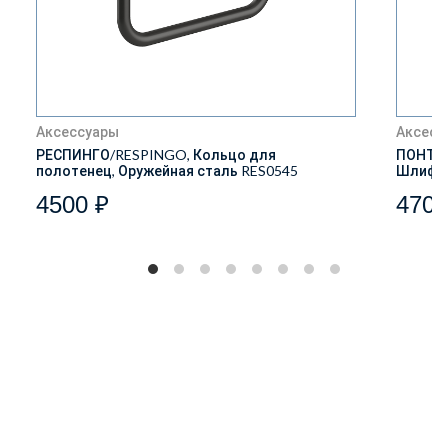
Аксессуары
Аксесс
РЕСПИНГО/RESPINGO, Кольцо для
ПОНТО/
полотенец, Оружейная сталь RES0545
Шлифов
4500 ₽
4700