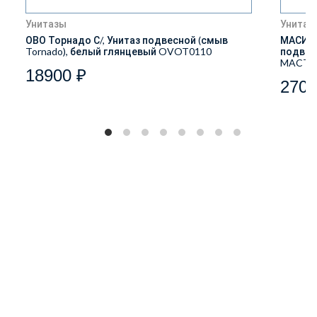
Унитазы
Унитаз
ОВО Торнадо С/, Унитаз подвесной (смыв
МАСИО 
Tornado), белый глянцевый OVOT0110
подвес
MACT2
18900 ₽
2700