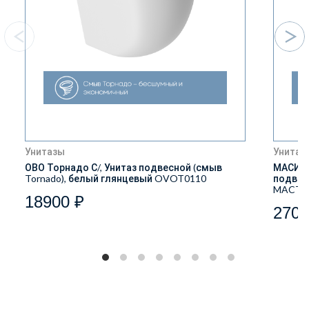
Унитазы
Унитаз
ОВО Торнадо С/, Унитаз подвесной (смыв
МАСИО 
Tornado), белый глянцевый OVOT0110
подвес
MACT2
18900 ₽
2700