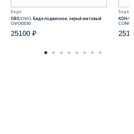
Биде
Биде
ОВО/OVO, Биде подвесное, серый матовый
КОН/CO
OVO0330
CON03
25100 ₽
2510